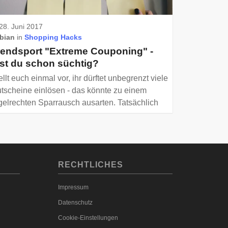
28. Juni 2017
bian
in
Shopping Hacks
rendsport "Extreme Couponing" -
ist du schon süchtig?
ellt euch einmal vor, ihr dürftet unbegrenzt viele
tscheine einlösen - das könnte zu einem
gelrechten Sparrausch ausarten. Tatsächlich
bt es mittlerweile Couponsüchtige, die
rsuchen, so viele Gutscheine wie nur
gendwie möglich einzulösen.
RECHTLICHES
Impressum
Datenschutz
Cookie-Einstellungen