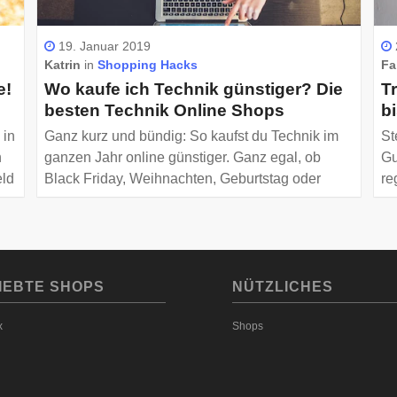
19. Januar 2019
Katrin
in
Shopping Hacks
Fa
e!
Wo kaufe ich Technik günstiger? Die
T
besten Technik Online Shops
b
 in
Ganz kurz und bündig: So kaufst du Technik im
St
n
ganzen Jahr online günstiger. Ganz egal, ob
Gu
eld
Black Friday, Weihnachten, Geburtstag oder
re
Hochsommer!
gi
ve
ir
IEBTE SHOPS
NÜTZLICHES
x
Shops