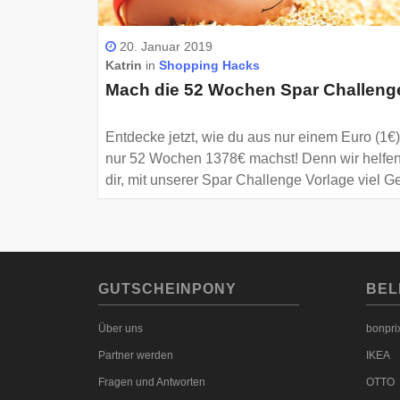
20. Januar 2019
Katrin
in
Shopping Hacks
Mach die 52 Wochen Spar Challeng
Entdecke jetzt, wie du aus nur einem Euro (1€)
nur 52 Wochen 1378€ machst! Denn wir helfe
dir, mit unserer Spar Challenge Vorlage viel G
zu sparen. Erfahre hier, wie das geht.
GUTSCHEINPONY
BEL
Über uns
bonpri
Partner werden
IKEA
Fragen und Antworten
OTTO