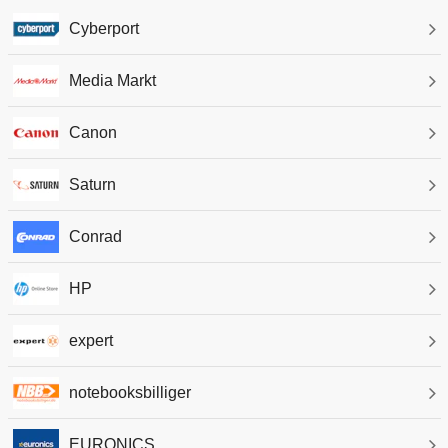
Cyberport
Media Markt
Canon
Saturn
Conrad
HP
expert
notebooksbilliger
EURONICS