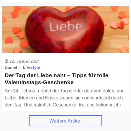
Darüber hinaus existieren viele weitere Missstände, die
von Gehaltsunterschieden über Body Shaming bis zum
Victim Blaming reichen. Bei Protestläufen und natürlich
online, bei Filmfestivals oder Konzerten wird weltweit am
8. März auf Ungleichgewichte hingewiesen und für
Gleichberechtigung gekämpft.
22. Januar 2024
Daniel
in
Lifestyle
Der Tag der Liebe naht – Tipps für tolle
Valentinstags-Geschenke
Am 14. Februar gehört der Tag wieder den Verliebten, und
Liebe, Blumen und Küsse ziehen sich omnipräsent durch
den Tag. Und natürlich Geschenke. Bei uns bekommt ihr
ein paar coole Valentinstag Ideen und erfahrt mehr über
die Hintergründe dieses Datums. Wer ist eigentlich dieser
Weitere Artikel
Valentin und wo kommt der Tag her?