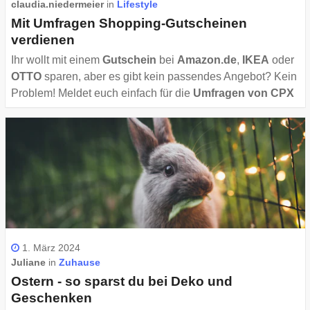
claudia.niedermeier
in
Lifestyle
Mit Umfragen Shopping-Gutscheinen
verdienen
Ihr wollt mit einem
Gutschein
bei
Amazon.de
,
IKEA
oder
OTTO
sparen, aber es gibt kein passendes Angebot? Kein
Problem! Meldet euch einfach für die
Umfragen von CPX
an und
verdient
innerhalb weniger Minuten eure eigenen
Rabatt-Gutscheine!
1. März 2024
Juliane
in
Zuhause
Ostern - so sparst du bei Deko und
Geschenken