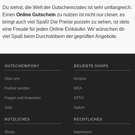
Du siehst, die Welt der Gutscheincodes ist sehr umfangreich.
Einen
Online Gutschein
zu nutzen ist nicht nur clever, es
bringt auch viel Spaß! Die Preise purzeln zu sehen, ist stets
eine Freude für jeden Online Einkäufer. Wir wünschen dir
viel Spaß beim Durchstöbern der geprüften Angebote.
GUTSCHEINPONY
BELIEBTE SHOPS
Über uns
bonprix
Partner werden
IKEA
Fragen und Antworten
OTTO
Jobs
Saturn
NÜTZLICHES
RECHTLICHES
Shops
Impressum