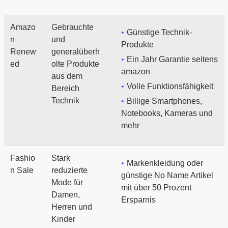
Amazo
Gebrauchte
Günstige Technik-
n
und
Produkte
Renew
generalüberh
Ein Jahr Garantie seitens
ed
olte Produkte
amazon
aus dem
Volle Funktionsfähigkeit
Bereich
Technik
Billige Smartphones,
Notebooks, Kameras und
mehr
Fashio
Stark
Markenkleidung oder
n Sale
reduzierte
günstige No Name Artikel
Mode für
mit über 50 Prozent
Damen,
Ersparnis
Herren und
Kinder