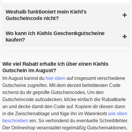
Weshalb funktioniert mein Kiehl's
Gutscheincode nicht?
Wenn dein Rabattcode abgelehnt wird, kontrolliere
Wo kann ich Kiehls Geschenkgutscheine
zunächst die korrekte Schreibweise dessen. Außerdem
kaufen?
schauen nach, wie lange die Aktion geht und ob du das
Enddatum eventuell bereits überschritten hast. Übrigens
Leider bietet der Onlineshop wider Erwarten keine
kann es sein, dass in den Details der Aktion weitere
Geschenkgutscheine und noch nicht einmal einen
Wie viel Rabatt erhalte ich über einen Kiehls
Voraussetzungen beschrieben stehen. Schaue nach, ob
Geschenkservice an. Sichere dir stattdessen
Gutschein im August?
du den Gutschein auf das komplette Sortiment einlösen
Geschenkideen über die extra eingerichtete Kategorie im
Im August kannst du
hier oben
auf insgesamt verschiedene
kannst und ob ein Mindestbestellwert festgelegt wurde.
Hauptmenü. Hier kannst du beispielsweise praktische
Gutscheine zugreifen. Mit dem derzeit beliebtesten Code
Miniatur-Sammlungen für das Reisegepäck kaufen und
sicherst du dir geprüfte Gutscheincodes. Um den
anschließend an eine/n Beauty-Liebhaberin verschenken.
Gutscheincode aufzudecken, klicke einfach die Rabattkarte
an und decke damit den Code auf. Kopiere dir diesen dann
in die Zwischenablage und füge ihn im Warenkorb
wie oben
beschrieben
ein. So verhinderst du eventuelle Schreibfehler.
Der Onlineshop veranstaltet regelmäßig Gutscheinaktionen,