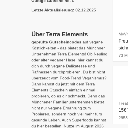
Gültige Gutscheine:
0
Letzte Aktualisierung:
02.12.2025
Über Terra Elements
MyVi
Freu
geprüfte Gutscheincodes
auf vegane
sich
Köstlichkeiten - das bietet das Münchner
Unternehmen Terra Elements! Ob Neuling
73 Ma
oder alter veganer Hase, hier kannst du
dich durch vegane Delikatesse und
Rafinessen durchprobieren. Du bist nicht
überzeugt vom Food-Trend Veganismus?
Dann kannst du jetzt mit dem Terra
Elements Gtuschein einfach einmal
probieren, ob es dir schmeckt. Denn das
Münchener Familienunternehmen bietet
Treat
nicht nur vegane Ernährung zum
15€ 
Probieren, sondern noch viel mehr fürs
2953 
gesunde Leben. Auch Superfoods kannst
du hier bestellen. Nutze im August 2026