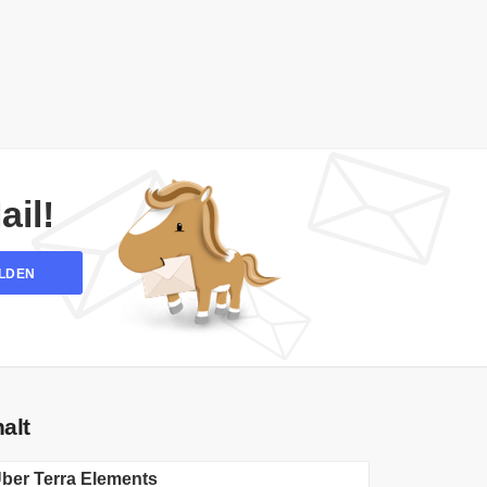
il!
LDEN
halt
ber Terra Elements