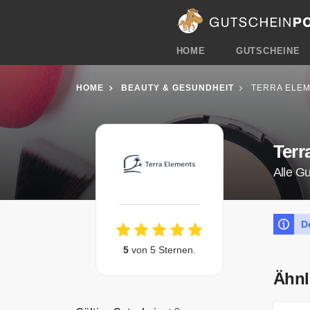
HOME
GUTSCHEINE
HOME
BEAUTY & GESUNDHEIT
TERRA ELEM
Terr
Alle G
D
5
von 5 Sternen.
Ähnl