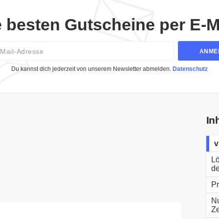
e besten Gutscheine per E-Ma
Email
ANME
Du kannst dich jederzeit von unserem Newsletter abmelden.
Datenschutz
In
v
Lö
de
Pr
Nu
Ze