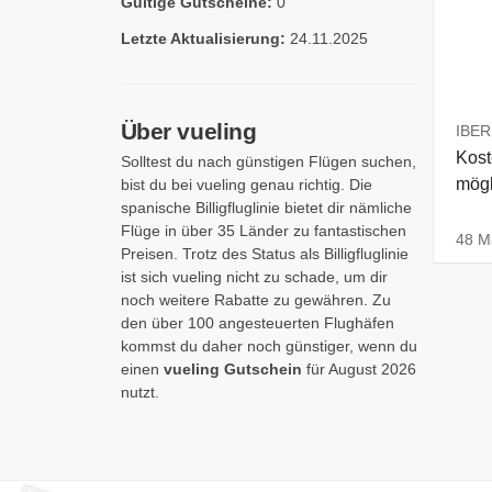
Gültige Gutscheine:
0
Letzte Aktualisierung:
24.11.2025
Über vueling
IBERI
Kos
Solltest du nach günstigen Flügen suchen,
mögl
bist du bei vueling genau richtig. Die
spanische Billigfluglinie bietet dir nämliche
Flüge in über 35 Länder zu fantastischen
48 Ma
Preisen. Trotz des Status als Billigfluglinie
ist sich vueling nicht zu schade, um dir
noch weitere Rabatte zu gewähren. Zu
den über 100 angesteuerten Flughäfen
kommst du daher noch günstiger, wenn du
einen
vueling Gutschein
für August 2026
nutzt.