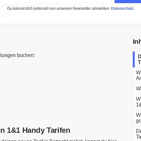
Du kannst dich jederzeit von unserem Newsletter abmelden.
Datenschutz
In
stungen buchen:
D
T
Wi
An
Wa
Wi
1&
We
gr
en 1&1 Handy Tarifen
De
Ta