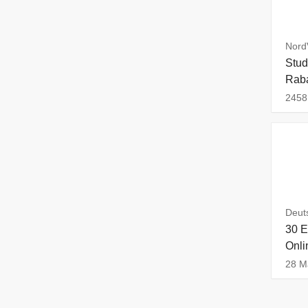
Nord
Stud
Raba
2458 
Deuts
30 E
Onli
28 Ma