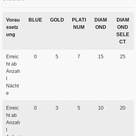
Vorau
BLUE
GOLD
PLATI
DIAM
DIAM
ssetz
NUM
OND
OND
ung
SELE
CT
Erreic
0
5
7
15
25
ht ab
Anzah
l
Nächt
e
Erreic
0
3
5
10
20
ht ab
Anzah
l