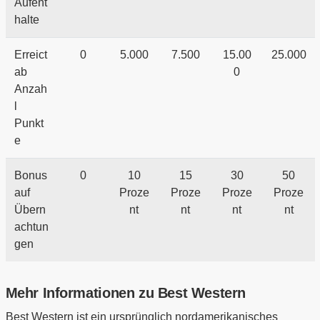
Aufent
halte
Erreict
0
5.000
7.500
15.00
25.000
ab
0
Anzah
l
Punkt
e
Bonus
0
10
15
30
50
auf
Proze
Proze
Proze
Proze
Übern
nt
nt
nt
nt
achtun
gen
Mehr Informationen zu Best Western
Best Western ist ein ursprünglich nordamerikanisches