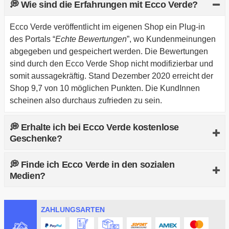
💭 Wie sind die Erfahrungen mit Ecco Verde?
Ecco Verde veröffentlicht im eigenen Shop ein Plug-in
des Portals “
Echte Bewertungen
”, wo Kundenmeinungen
abgegeben und gespeichert werden. Die Bewertungen
sind durch den Ecco Verde Shop nicht modifizierbar und
somit aussagekräftig. Stand Dezember 2020 erreicht der
Shop 9,7 von 10 möglichen Punkten. Die KundInnen
scheinen also durchaus zufrieden zu sein.
💭 Erhalte ich bei Ecco Verde kostenlose
Geschenke?
Ja, je nach Aktion der Hersteller kannst du dich über
💭 Finde ich Ecco Verde in den sozialen
kostenlose Gratisbeigaben freuen, wenn du bestimmte
Medien?
Voraussetzungen - beispielsweise den Kauf eines
bestimmten Produktes - erfüllst. Zusätzlich ist dir eine
Ja, du kannst dem Shop auf Instagram, YouTube oder
Gratisprobe pro Bestellung sicher.
ZAHLUNGSARTEN
facebook folgen. Die Links zu den Profilen sind im Footer
der Shopseite untergebracht.