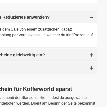
ts Reduziertes anwenden?
aus dem Sale von einem zusätzlichen Rabatt
hlung per Vorauskasse, in welcher du fünf Prozent auf
heine gleichzeitig ein?
leichzeitig technisch nicht möglich. Nachdem du einen
nst du keinen weiteren eingeben. Du musst deine
n Gutscheincode nutzen zu können.
kann das an einer falschen Schreibweise liegen.
auf eventuelle Tippfehler oder Zahlendreher.
ein für Kofferworld sparst
ngen für die Aktion erfüllst. Sind bestimmte Marken
le-Artikel in deinem Warenkorb? Ist die
ptmenü der Startseite. Hier findest du ausgewählte
n? Hast du mit deinem Einkauf den Mindestbestellwert
r angeboten werden. Direkt am Beginn der Seite bekommst