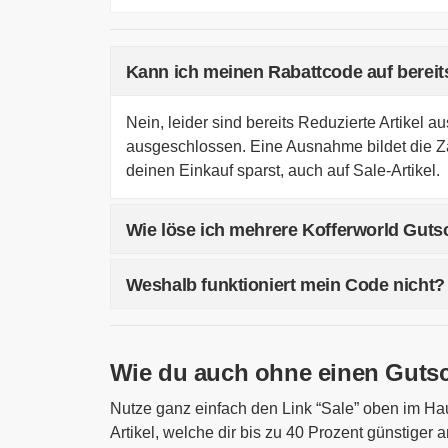
Kann ich meinen Rabattcode auf berei
Nein, leider sind bereits Reduzierte Artikel 
ausgeschlossen. Eine Ausnahme bildet die Za
deinen Einkauf sparst, auch auf Sale-Artikel.
Wie löse ich mehrere Kofferworld Gutsc
Leider ist das Einlösen mehrere Gutscheine g
Weshalb funktioniert mein Code nicht?
Rabattcode im Warenkorb aktiviert hast, kan
vorherige Eingabe löschen, um einen andere
Wenn dein Rabattcode nicht akzeptiert wird, 
Kontrolliere deshalb zunächst deine Eingabe 
Wie du auch ohne einen Gutsch
Anschließend schaue nach, ob du die Bedingu
vom Rabatt ausgeschlossen? Befinden sich Sa
Nutze ganz einfach den Link “Sale” oben im Hau
Gutscheinaktion vielleicht bereits abgelaufe
Artikel, welche dir bis zu 40 Prozent günstige