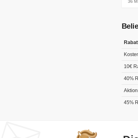
36 Ma
Beli
Rabat
Koste
10€ R
40% R
Aktion
45% R