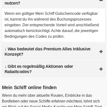
nutzen?
Wenn ein gültiger Mein Schiff Gutscheincode verfügbar
ist, kannst du ihn während des Buchungsprozesses
eingeben. Der entsprechende Vorteil wird anschließend
automatisch berücksichtigt. Achte darauf, die jeweiligen
Bedingungen des Codes zu prüfen.
↓ Was bedeutet das Premium Alles Inklusive
Konzept?
Das Konzept von Mein Schiff beinhaltet zahlreiche
↓ Gibt es regelmäßig Aktionen oder
Leistungen bereits im Reisepreis. Dazu gehören unter
Rabattcodes?
anderem viele Speisen, Getränke sowie verschiedene
Serviceangebote an Bord. Dadurch wird die
Gelegentlich werden Aktionen, Angebote oder
Mein Schiff online finden
Kostenplanung für deine Kreuzfahrt deutlich
Aktionscodes von TUI Cruises veröffentlicht. Diese
übersichtlicher.
können beispielsweise über Gutscheinseiten, Newsletter
Wenn du mehr über aktuelle Routen, Einblicke in das
oder offizielle Kampagnen kommuniziert werden. Ein
Bordleben oder neue Schiffe erfahren möchtest, lohnt sich
Blick auf aktuelle Deals kann sich daher lohnen.
ein Blick auf die Social-Media-Kanäle von Mein Schiff. Dort