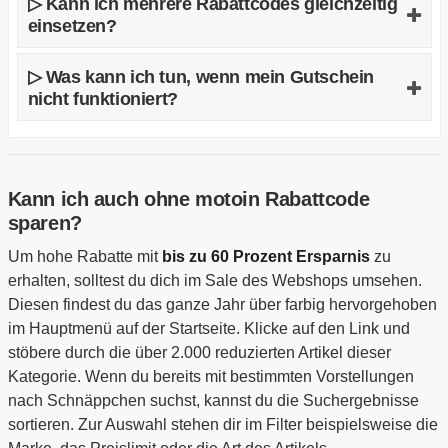
▷ Kann ich mehrere Rabattcodes gleichzeitig
Aktionszeitraumes auf mehrere Bestellungen
einsetzen?
anwenden, sofern deine Einkäufe jeweils die
Rabattbedingungen erfüllen. Es gibt jedoch einige
Bedauerlicherweise kannst du nur einen
▷ Was kann ich tun, wenn mein Gutschein
Ausnahmen von der Regel, wie beispielsweise beim
Gutscheincode pro Bestellung einlösen. Des Weiteren
nicht funktioniert?
Newsletter-Gutschein. Dieser kann innerhalb einer
ist es in der Regel auch nicht möglich, einen Gutschein
bestimmten Frist nur einmalig eingelöst werden. Alle
auf bereits reduzierte Artikel aus dem Sale oder aus
Hast du deinen Code im Warenkorb aktiviert, aber der
Informationen zu dem jeweiligen Gutschein findest du
anderen Aktionen einzulösen.
Rabatt wird dir nicht zugesprochen? Schaue dir die
in den Details beschrieben.
folgenden Hinweise an und kontrolliere, ob der eine
Kann ich auch ohne motoin Rabattcode
oder andere Punkt eventuell auf deinen Einkauf zutrifft:
sparen?
Befinden sich Rechtschreibfehler oder Zahlendreher
Um hohe Rabatte mit
bis zu 60 Prozent Ersparnis
zu
im Code?
erhalten, solltest du dich im Sale des Webshops umsehen.
Ist der Aktionszeitraum schon abgelaufen?
Diesen findest du das ganze Jahr über farbig hervorgehoben
im Hauptmenü auf der Startseite. Klicke auf den Link und
Kann der Gutscheincode nur von einer bestimmten
stöbere durch die über 2.000 reduzierten Artikel dieser
Kundengruppe eingelöst werden?
Kategorie. Wenn du bereits mit bestimmten Vorstellungen
Sind bestimmte Marken oder Kategorien vom Rabatt
nach Schnäppchen suchst, kannst du die Suchergebnisse
ausgeschlossen?
sortieren. Zur Auswahl stehen dir im Filter beispielsweise die
Ist der Rabatt nur auf ausgewählte Sortimente