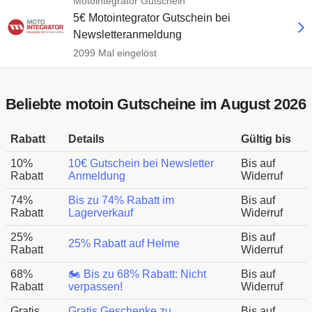
Motointegrator Gutschein
5€ Motointegrator Gutschein bei
Newsletteranmeldung
2099 Mal eingelöst
Beliebte motoin Gutscheine im August 2026
Rabatt
Details
Gültig bis
10%
10€ Gutschein bei Newsletter
Bis auf
Rabatt
Anmeldung
Widerruf
74%
Bis zu 74% Rabatt im
Bis auf
Rabatt
Lagerverkauf
Widerruf
25%
Bis auf
25% Rabatt auf Helme
Rabatt
Widerruf
68%
🏍️ Bis zu 68% Rabatt: Nicht
Bis auf
Rabatt
verpassen!
Widerruf
Gratis
Gratis Geschenke zu
Bis auf