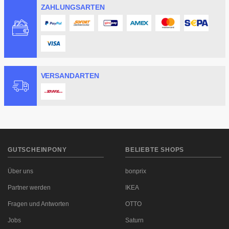
ZAHLUNGSARTEN
VERSANDARTEN
GUTSCHEINPONY
BELIEBTE SHOPS
Über uns
bonprix
Partner werden
IKEA
Fragen und Antworten
OTTO
Jobs
Saturn