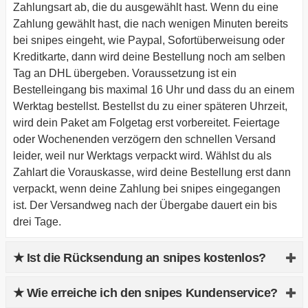
Zahlungsart ab, die du ausgewählt hast. Wenn du eine
Zahlung gewählt hast, die nach wenigen Minuten bereits
bei snipes eingeht, wie Paypal, Sofortüberweisung oder
Kreditkarte, dann wird deine Bestellung noch am selben
Tag an DHL übergeben. Voraussetzung ist ein
Bestelleingang bis maximal 16 Uhr und dass du an einem
Werktag bestellst. Bestellst du zu einer späteren Uhrzeit,
wird dein Paket am Folgetag erst vorbereitet. Feiertage
oder Wochenenden verzögern den schnellen Versand
leider, weil nur Werktags verpackt wird. Wählst du als
Zahlart die Vorauskasse, wird deine Bestellung erst dann
verpackt, wenn deine Zahlung bei snipes eingegangen
ist. Der Versandweg nach der Übergabe dauert ein bis
drei Tage.
★ Ist die Rücksendung an snipes kostenlos?
Ja. Du findest im Paket bei der Lieferung einen
★ Wie erreiche ich den snipes Kundenservice?
Retourenschein, den du im Falle einer gewünschten