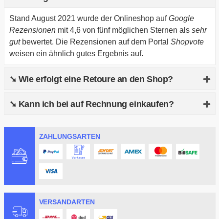
Stand August 2021 wurde der Onlineshop auf
Google
Rezensionen
mit 4,6 von fünf möglichen Sternen als
sehr
gut
bewertet. Die Rezensionen auf dem Portal
Shopvote
weisen ein ähnlich gutes Ergebnis auf.
➘ Wie erfolgt eine Retoure an den Shop?
Du genießt ein verlängertes Rückgaberecht von 30
➘ Kann ich bei auf Rechnung einkaufen?
Tagen. Die Retoure ist kostenlos. Du kannst dir ein
Rücksendeetikett über das Kundenkonto ausdrucken. Vor
Ja, du kannst den Dienst
Klarna
auswählen und darüber
einer Rücksendung musst du deinen Widerruf jedoch
ZAHLUNGSARTEN
auf Rechnung einkaufen.
schriftlich per E-Mail an den Onlineshop kommunizieren.
VERSANDARTEN