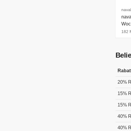
navab
nava
Woch
182 M
Beli
Rabat
20% R
15% R
15% R
40% R
40% R