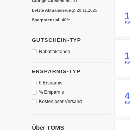
Gültige Gutscheine:
11
Letzte Aktualisierung:
28.11.2025
Sparpotenzial:
40%
R
GUTSCHEIN-TYP
Rabattaktionen
R
ERSPARNIS-TYP
€ Ersparnis
% Ersparnis
Kostenloser Versand
R
Über TOMS