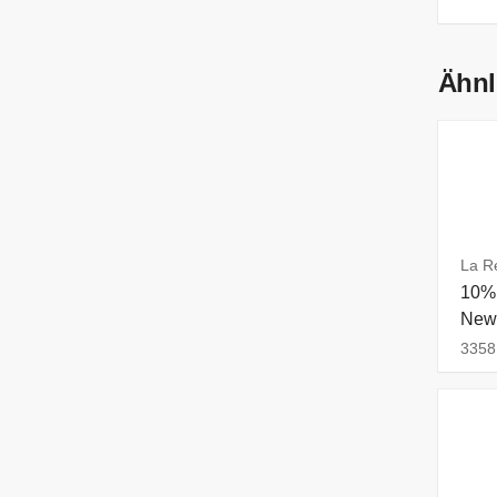
Ähnl
La R
10% 
News
3358 