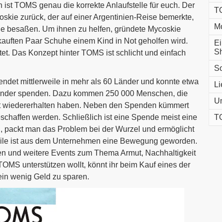
ist TOMS genau die korrekte Anlaufstelle für euch. Der
T
skie zurück, der auf einer Argentinien-Reise bemerkte,
Mo
huhe besaßen. Um ihnen zu helfen, gründete Mycoskie
rkauften Paar Schuhe einem Kind in Not geholfen wird.
Ei
S
et. Das Konzept hinter TOMS ist schlicht und einfach
So
endet mittlerweile in mehr als 60 Länder und konnte etwa
Li
 Kinder spenden. Dazu kommen 250 000 Menschen, die
Um
ht wiedererhalten haben. Neben den Spenden kümmert
schaffen werden. Schließlich ist eine Spende meist eine
T
en, packt man das Problem bei der Wurzel und ermöglicht
weile ist aus dem Unternehmen eine Bewegung geworden.
en und weitere Events zum Thema Armut, Nachhaltigkeit
OMS unterstützen wollt, könnt ihr beim Kauf eines der
in wenig Geld zu sparen.