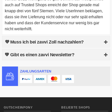
auch auf Trusted Shops erreicht der Shop gerade mal
knapp drei von fünf Sternen. Viele UserInnen beklagen,
dass sie ihre Lieferung nicht oder nur sehr spät erhalten
haben und dass der Kundenservice nur wenig bis gar
nicht weiterhilft.
💜 Muss ich bei zavvi Zoll nachzahlen?
Ja, das kommt leider mal vor, da Sendungen aus dem
💚 Gibt es einen zavvi Newsletter?
Nicht-EU-Ausland verschickt werden. Über die zu
zahlenden Zollgebühren musst du dich Innerlandes beim
Ja, du kannst dich für den Newsletter kostenlos
Zollamt informieren. Dieses wird dir dann speziell für den
ZAHLUNGSARTEN
registrieren. Einen passenden Link dazu findest du im
Artikel, den du ausgewählt hast, eine Gebühr nennen
Header des Shops. Du bekommst über den Newsletter
können. Den Zoll bezahlst du bei Lieferung dann an den
dann laufend Infos zu neuen Rabattaktionen oder
jeweiligen Paketdienst und bekommst dann alle
Gutscheinen, mit denen du bei zavvi sparen kannst.
Dokumente und das Produkt ausgehändigt.
GUTSCHEINPONY
BELIEBTE SHOPS