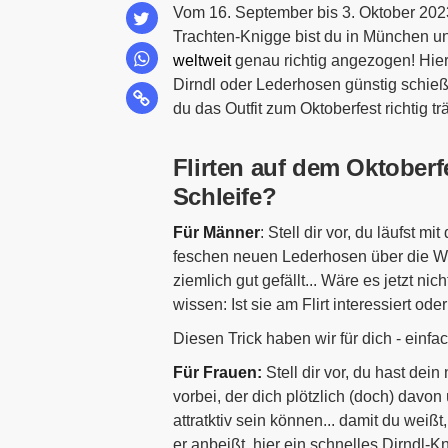
Vom 16. September bis 3. Oktober 202
Trachten-Knigge bist du in München u
weltweit
genau richtig angezogen! Hier 
Dirndl oder Lederhosen günstig schieß
du das Outfit zum Oktoberfest richtig tr
Flirten auf dem Oktoberf
Schleife?
Für Männer
: Stell dir vor, du läufst
feschen neuen Lederhosen über die Wies
ziemlich gut gefällt... Wäre es jetzt nic
wissen: Ist sie am Flirt interessiert o
Diesen Trick haben wir für dich - einfa
Für Frauen:
Stell dir vor, du hast dei
vorbei, der dich plötzlich (doch) davo
attratktiv sein können... damit du weiß
er anbeißt, hier ein schnelles Dirndl-K