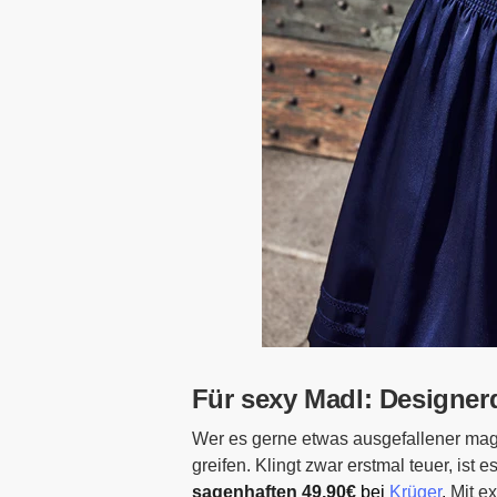
Für sexy Madl: Designerd
Wer es gerne etwas ausgefallener mag
greifen. Klingt zwar erstmal teuer, ist 
sagenhaften 49,90€
bei
Krüger
.
Mit e