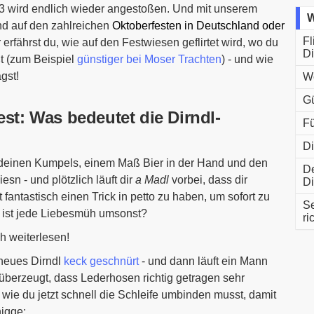
3 wird endlich wieder angestoßen. Und mit unserem
W
nd auf den zahlreichen
Oktoberfesten in Deutschland oder
Fl
erfährst du, wie auf den Festwiesen geflirtet wird, wo du
Di
t (zum Beispiel
günstiger bei Moser Trachten
) - und wie
ägst!
Wo
Gü
est: Was bedeutet die Dirndl-
Fü
Di
 mit deinen Kumpels, einem Maß Bier in der Hand und den
De
n - und plötzlich läuft dir
a Madl
vorbei, dass dir
Di
ht fantastisch einen Trick in petto zu haben, um sofort zu
Se
der ist jede Liebesmüh umsonst?
ri
ch weiterlesen!
n neues Dirndl
keck geschnürt
- und dann läuft ein Mann
n überzeugt, dass Lederhosen richtig getragen sehr
t, wie du jetzt schnell die Schleife umbinden musst, damit
nigge: