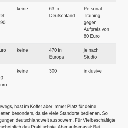
keine
63 in
Personal
ket
Deutschland
Training
 90
gegen
Aufpreis von
80 Euro
uro
keine
470 in
je nach
Europa
Studio
keine
300
inklusive
10
Euro
erwegs, hast im Koffer aber immer Platz für deine
Ketten besonders, da sie viele Standorte bedienen. So
gungen deutschlandweit auspowern. Für Vielbeschäftigte
scheinlich das Praktischste. Aber aufgepasst: Bei