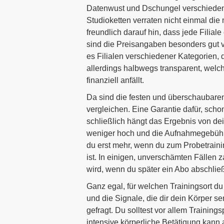
Datenwust und Dschungel verschiedens
Studioketten verraten nicht einmal di
freundlich darauf hin, dass jede Filial
sind die Preisangaben besonders gut ve
es Filialen verschiedener Kategorien, 
allerdings halbwegs transparent, welche
finanziell anfällt.
Da sind die festen und überschaubaren 
vergleichen. Eine Garantie dafür, schon
schließlich hängt das Ergebnis von de
weniger hoch und die Aufnahmegebühre
du erst mehr, wenn du zum Probetraini
ist. In einigen, unverschämten Fällen 
wird, wenn du später ein Abo abschließ
Ganz egal, für welchen Trainingsort d
und die Signale, die dir dein Körper se
gefragt. Du solltest vor allem Traini
intensive körperliche Betätigung kann