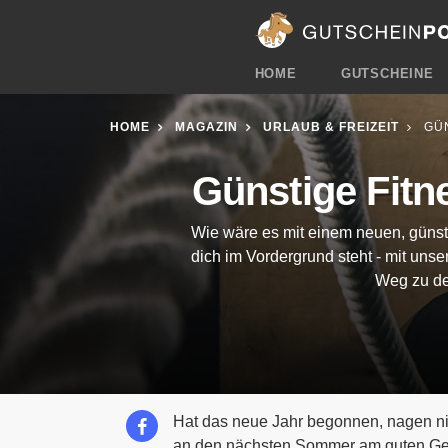
HOME
GUTSCHEINE
HOME
MAGAZIN
URLAUB & FREIZEIT
GÜN
Günstige Fitne
Wie wäre es mit einem neuen, günst
dich im Vordergrund steht - mit unse
Weg zu de
Hat das neue Jahr begonnen, nagen ni
an den nächsten Sommer am guten Gew