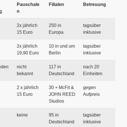
Pauschale
Filialen
Betreuung
g
n
2x jährlich
250 in
tagsüber
15 Euro
Europa
inklusive
2x jährlich
10 in und um
tagsüber
19,90 Euro
Berlin
inklusive
eden
nicht
117 in
nach 20
bekannt
Deutschland
Einheiten
2 x jährlich
30 + McFit &
gegen
15 Euro
JOHN REED
Aufpreis
Studios
keine
95 in
tagsüber
Deutschland
inklusive