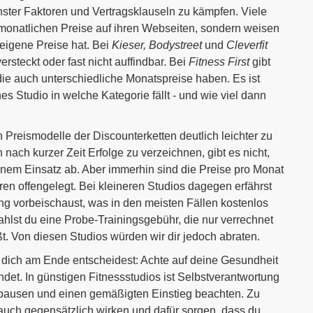
ter Faktoren und Vertragsklauseln zu kämpfen. Viele
e monatlichen Preise auf ihren Webseiten, sondern weisen
e eigene Preise hat. Bei
Kieser, Bodystreet
und
Cleverfit
rsteckt oder fast nicht auffindbar. Bei
Fitness First
gibt
die auch unterschiedliche Monatspreise haben. Es ist
s Studio in welche Kategorie fällt - und wie viel dann
Preismodelle der Discounterketten deutlich leichter zu
 nach kurzer Zeit Erfolge zu verzeichnen, gibt es nicht,
inem Einsatz ab. Aber immerhin sind die Preise pro Monat
n offengelegt. Bei kleineren Studios dagegen erfährst
ng vorbeischaust, was in den meisten Fällen kostenlos
zahlst du eine Probe-Trainingsgebühr, die nur verrechnet
t. Von diesen Studios würden wir dir jedoch abraten.
u dich am Ende entscheidest: Achte auf deine Gesundheit
ndet. In günstigen Fitnessstudios ist Selbstverantwortung
ngspausen und einen gemäßigten Einstieg beachten. Zu
 auch gegensätzlich wirken und dafür sorgen, dass du