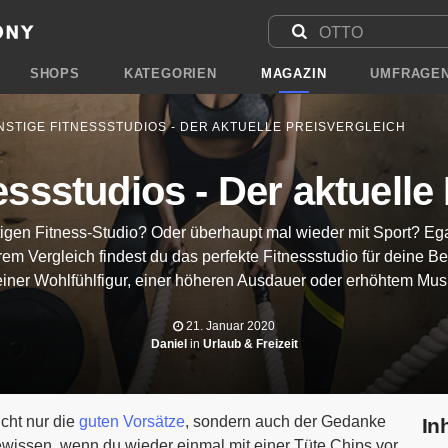
SHOPS
KATEGORIEN
MAGAZIN
UMFRAGE
STIGE FITNESSSTUDIOS - DER AKTUELLE PREISVERGLEICH
ssstudios - Der aktuelle
igen Fitness-Studio? Oder überhaupt mal wieder mit Sport? Egal
rem Vergleich findest du das perfekte Fitnessstudio für deine B
iner Wohlfühlfigur, einer höheren Ausdauer oder erhöhtem Mus
21. Januar 2020
Daniel
in
Urlaub & Freizeit
cht nur die
guten Vorsätze
, sondern auch der Gedanke
In
issen, wenn du wieder einmal mit einer Tüte Chips vor