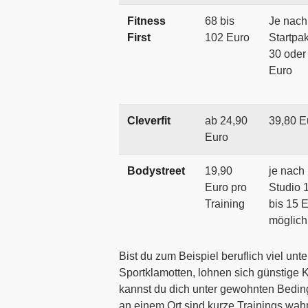
Fitness
68 bis
Je nach
First
102 Euro
Startpa
30 oder
Euro
Cleverfit
ab 24,90
39,80 E
Euro
Bodystreet
19,90
je nach
Euro pro
Studio 
Training
bis 15 
möglich
Bist du zum Beispiel beruflich viel unt
Sportklamotten, lohnen sich günstige 
kannst du dich unter gewohnten Bedin
an einem Ort sind kurze Trainings wahr