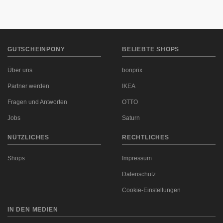
verraten euch, welcher der mit Abstand beste Bio-
Supermarkt im ganzen Land ist.
GUTSCHEINPONY
BELIEBTE SHOPS
Über uns
bonprix
Partner werden
IKEA
Fragen und Antworten
OTTO
Jobs
Saturn
NÜTZLICHES
RECHTLICHES
Shops
Impressum
Datenschutz
Cookie-Einstellungen
IN DEN MEDIEN