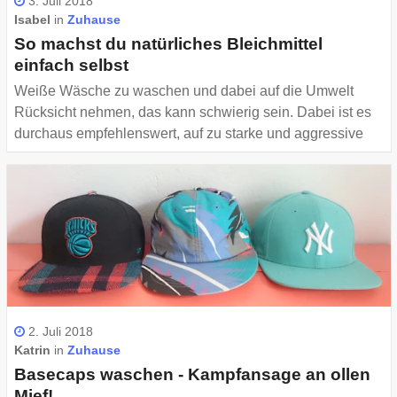
3. Juli 2018
Isabel
in
Zuhause
So machst du natürliches Bleichmittel
einfach selbst
Weiße Wäsche zu waschen und dabei auf die Umwelt
Rücksicht nehmen, das kann schwierig sein. Dabei ist es
durchaus empfehlenswert, auf zu starke und aggressive
Chemie zu verzichten: Immerhin trägst du deine Kleidung
den ganzen Tag auf der sensiblen Haut, die zum Beispiel
durch Chlor (was oft in Bleichmitteln benutzt wird) gereizt
wird und sogar Allergien hervorrufen kann. Um dem
entgegenzuwirken, kannst du super einfach ein natürliches
Bleichmittel selbst machen - mit nur 3 Zutaten!
2. Juli 2018
Katrin
in
Zuhause
Basecaps waschen - Kampfansage an ollen
Mief!