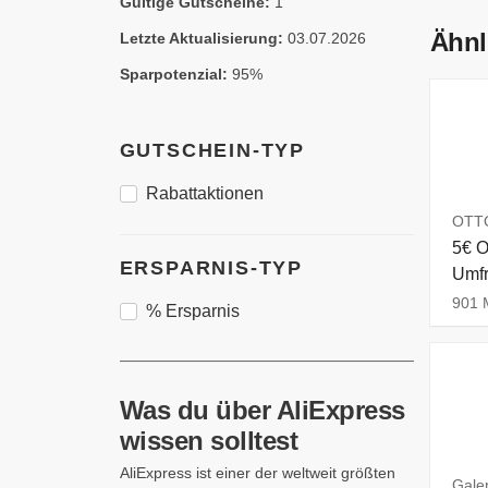
Gültige Gutscheine:
1
Ähnl
Letzte Aktualisierung:
03.07.2026
Sparpotenzial:
95%
GUTSCHEIN-TYP
Rabattaktionen
OTTO
5€ O
ERSPARNIS-TYP
Umf
901 M
% Ersparnis
Was du über AliExpress
wissen solltest
AliExpress ist einer der weltweit größten
Gale