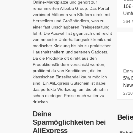
Online-Marktplätze und gehört zur
10€ 
renommierten Alibaba Group. Das Portal
Umf
verbindet Millionen von Käufern direkt mit
Herstellern und Großhändlern, was zu
364 M
einer fast unschlagbaren Preisgestaltung
führt. Die Auswahl ist gigantisch und reicht
von neuester Unterhaltungselektronik und
modischer Kleidung bis hin zu praktischen
Haushaltshelfern und seltenen Gadgets.
Da die Produkte oft direkt aus den
Produktionsländern verschickt werden,
profitierst du von Konditionen, die im
Emma
klassischen Einzelhandel kaum möglich
5% E
sind. Ein AliExpress Gutschein ist dabei
News
das perfekte Werkzeug, um die ohnehin
2710 
schon niedrigen Preise noch weiter zu
drücken.
Deine
Beli
Sparmöglichkeiten bei
AliExpress
Rabat