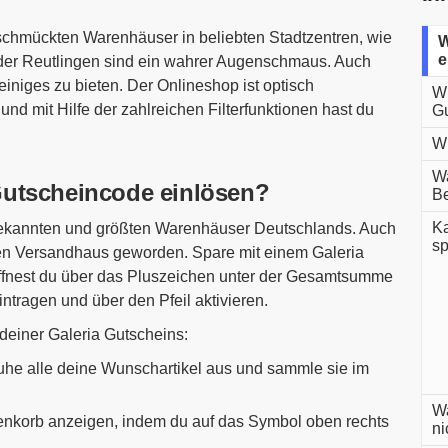
schmückten Warenhäuser in beliebten Stadtzentren, wie
W
e
oder Reutlingen sind ein wahrer Augenschmaus. Auch
niges zu bieten. Der Onlineshop ist optisch
Wi
und mit Hilfe der zahlreichen Filterfunktionen hast du
Gu
Wi
Wa
Gutscheincode einlösen?
Be
Ka
bekannten und größten Warenhäuser Deutschlands. Auch
s
ten Versandhaus geworden. Spare mit einem Galeria
ffnest du über das Pluszeichen unter der Gesamtsumme
ntragen und über den Pfeil aktivieren.
 deiner Galeria Gutscheins:
he alle deine Wunschartikel aus und sammle sie im
Wa
enkorb anzeigen, indem du auf das Symbol oben rechts
ni