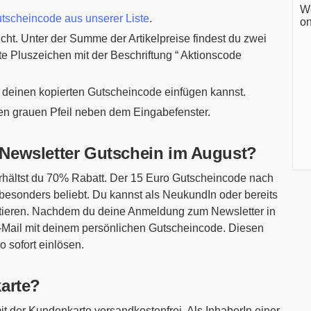
We
tscheincode aus unserer Liste
.
on
ht. Unter der Summe der Artikelpreise findest du zwei
te Pluszeichen mit der Beschriftung “ Aktionscode
du deinen kopierten Gutscheincode einfügen kannst.
den grauen Pfeil neben dem Eingabefenster.
Newsletter Gutschein im August?
erhältst du 70% Rabatt. Der 15 Euro Gutscheincode nach
 besonders beliebt. Du kannst als NeukundIn oder bereits
itieren. Nachdem du deine Anmeldung zum Newsletter in
e E-Mail mit deinem persönlichen Gutscheincode. Diesen
 sofort einlösen.
arte?
t der Kundenkarte versandkostenfrei. Als InhaberIn einer