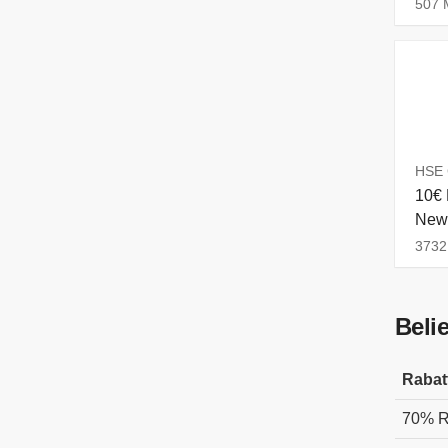
507 M
HSE 
10€ 
News
3732 
Beli
Rabat
70% R