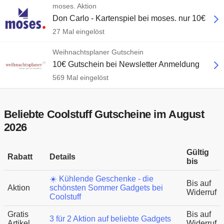
moses. Aktion
Don Carlo - Kartenspiel bei moses. nur 10€
27 Mal eingelöst
Weihnachtsplaner Gutschein
10€ Gutschein bei Newsletter Anmeldung
569 Mal eingelöst
Beliebte Coolstuff Gutscheine im August
2026
Gültig
Rabatt
Details
bis
☀️ Kühlende Geschenke - die
Bis auf
Aktion
schönsten Sommer Gadgets bei
Widerruf
Coolstuff
Gratis
Bis auf
3 für 2 Aktion auf beliebte Gadgets
Artikel
Widerruf