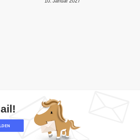
10. Januar 2027
il!
LDEN