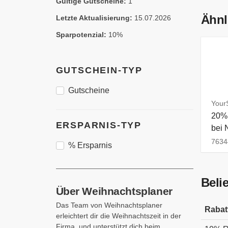
Gültige Gutscheine:
1
Ähnl
Letzte Aktualisierung:
15.07.2026
Sparpotenzial:
10%
GUTSCHEIN-TYP
Gutscheine
Your
20% 
ERSPARNIS-TYP
bei 
7634
% Ersparnis
Beli
Über Weihnachtsplaner
Das Team von Weihnachtsplaner
Rabat
erleichtert dir die Weihnachtszeit in der
Firma, und unterstützt dich beim