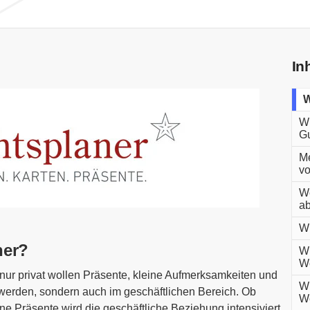
In
W
Wi
Gu
Me
vo
We
a
Wi
ner?
Wi
We
 nur privat wollen Präsente, kleine Aufmerksamkeiten und
Wi
werden, sondern auch im geschäftlichen Bereich. Ob
We
eine Präsente wird die geschäftliche Beziehung intensiviert