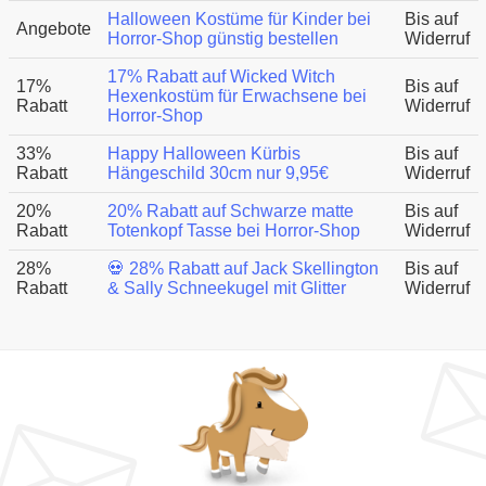
Halloween Kostüme für Kinder bei
Bis auf
Angebote
Horror-Shop günstig bestellen
Widerruf
17% Rabatt auf Wicked Witch
17%
Bis auf
Hexenkostüm für Erwachsene bei
Rabatt
Widerruf
Horror-Shop
33%
Happy Halloween Kürbis
Bis auf
Rabatt
Hängeschild 30cm nur 9,95€
Widerruf
20%
20% Rabatt auf Schwarze matte
Bis auf
Rabatt
Totenkopf Tasse bei Horror-Shop
Widerruf
28%
💀 28% Rabatt auf Jack Skellington
Bis auf
Rabatt
& Sally Schneekugel mit Glitter
Widerruf