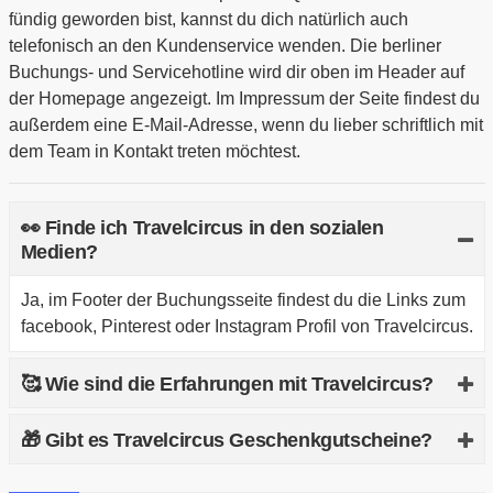
fündig geworden bist, kannst du dich natürlich auch
telefonisch an den Kundenservice wenden. Die berliner
Buchungs- und Servicehotline wird dir oben im Header auf
der Homepage angezeigt. Im Impressum der Seite findest du
außerdem eine E-Mail-Adresse, wenn du lieber schriftlich mit
dem Team in Kontakt treten möchtest.
👀 Finde ich Travelcircus in den sozialen
Medien?
Ja, im Footer der Buchungsseite findest du die Links zum
facebook, Pinterest oder Instagram Profil von Travelcircus.
🥰 Wie sind die Erfahrungen mit Travelcircus?
Bei Trusted Shops wird das Reiseportal Stand November
🎁 Gibt es Travelcircus Geschenkgutscheine?
2020 mit der Note sehr gut gehandelt. Insgesamt 4,6 von
5 Sternen erreicht Travelcircus hier.
Ja, du kannst über einen separaten Link unter der