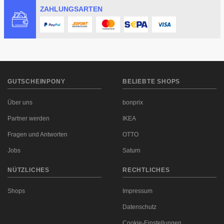
ZAHLUNGSARTEN
Kategorie Informationen im Footer die
Travelcircus
Reisegutscheine
aufrufen. Ab 100 Euro Reisewert geht es
los mit den Gutscheinkarten und der Wert kann auf 150
Euro, 250 Euro oder 400 Euro gesteigert werden.
GUTSCHEINPONY
BELIEBTE SHOPS
Über uns
bonprix
Partner werden
IKEA
Fragen und Antworten
OTTO
Jobs
Saturn
NÜTZLICHES
RECHTLICHES
Shops
Impressum
Datenschutz
Cookie-Einstellungen