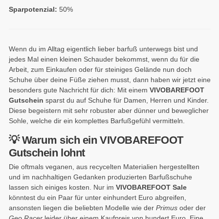
Sparpotenzial:
50%
Wenn du im Alltag eigentlich lieber barfuß unterwegs bist und
jedes Mal einen kleinen Schauder bekommst, wenn du für die
Arbeit, zum Einkaufen oder für steiniges Gelände nun doch
Schuhe über deine Füße ziehen musst, dann haben wir jetzt eine
besonders gute Nachricht für dich: Mit einem
VIVOBAREFOOT
Gutschein
sparst du auf Schuhe für Damen, Herren und Kinder.
Diese begeistern mit sehr robuster aber dünner und beweglicher
Sohle, welche dir ein komplettes Barfußgefühl vermitteln.
💡 Warum sich ein VIVOBAREFOOT
Gutschein lohnt
Die oftmals veganen, aus recycelten Materialien hergestellten
und im nachhaltigen Gedanken produzierten Barfußschuhe
lassen sich einiges kosten. Nur im
VIVOBAREFOOT Sale
könntest du ein Paar für unter einhundert Euro abgreifen,
ansonsten liegen die beliebten Modelle wie der
Primus
oder der
Geo Racer
leider über einem Kaufpreis von hundert Euro. Eine