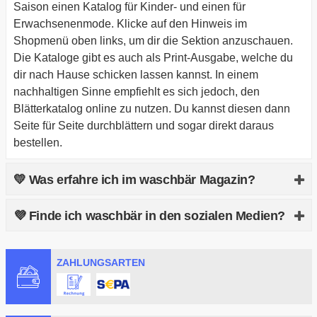
Saison einen Katalog für Kinder- und einen für
Erwachsenenmode. Klicke auf den Hinweis im
Shopmenü oben links, um dir die Sektion anzuschauen.
Die Kataloge gibt es auch als Print-Ausgabe, welche du
dir nach Hause schicken lassen kannst. In einem
nachhaltigen Sinne empfiehlt es sich jedoch, den
Blätterkatalog online zu nutzen. Du kannst diesen dann
Seite für Seite durchblättern und sogar direkt daraus
bestellen.
💛 Was erfahre ich im waschbär Magazin?
Das waschbär Magazin ist ein toller Blog rund um das
💜 Finde ich waschbär in den sozialen Medien?
Thema nachhaltiger Lebensstil. Neben informativen
Produktneuheiten im eigenen Sinne gibt waschbär dir
Ja, du kannst in der Fußzeile des Shops Links zum
tolle Tipps in Sachen gesunder Ernährung, Kräuterkunde,
ZAHLUNGSARTEN
facebook, Instagram, YouTube oder zum Pinterest Profil
der Herstellung von eigenem Waschmittel oder
finden.
Strickanleitungen für Schals und Pullover.