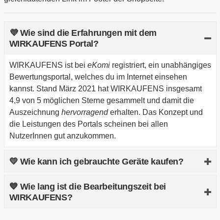
💜 Wie sind die Erfahrungen mit dem
WIRKAUFENS Portal?
WIRKAUFENS ist bei
eKomi
registriert, ein unabhängiges
Bewertungsportal, welches du im Internet einsehen
kannst. Stand März 2021 hat WIRKAUFENS insgesamt
4,9 von 5 möglichen Sterne gesammelt und damit die
Auszeichnung
hervorragend
erhalten. Das Konzept und
die Leistungen des Portals scheinen bei allen
NutzerInnen gut anzukommen.
💛 Wie kann ich gebrauchte Geräte kaufen?
Wenn du statt zu verkaufen lieber ein gebrauchtes Gerät
💙 Wie lang ist die Bearbeitungszeit bei
kaufen möchtest, dann nutze das
asgoodasnew
Portal
WIRKAUFENS?
dafür. Hier werden alle wiederaufbereiteten Geräte von
WIRKAUFENS zu einem günstigen Preis veräußert.
In der Regel bekommst du nach Eingang deiner Artikel