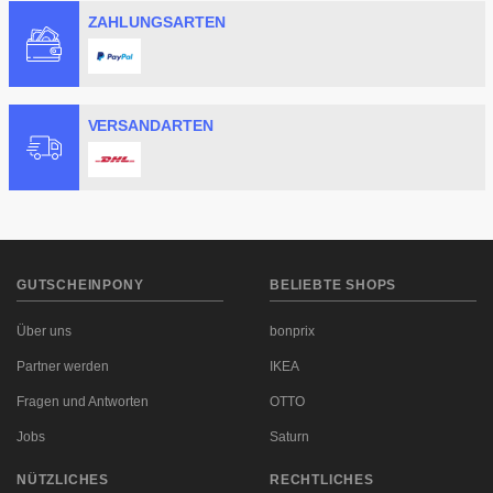
ZAHLUNGSARTEN
bei WIRKAUFENS dein Geld innerhalb von sieben bis
neun Tagen ausgezahlt. So zumindest steht es auf der
Website des Shops angegeben. Viele KundInnen geben
im Bewertungsportal
eKomi
jedoch an, dass der
VERSANDARTEN
Kaufbetrag schneller ausgezahlt wurde.
GUTSCHEINPONY
BELIEBTE SHOPS
Über uns
bonprix
Partner werden
IKEA
Fragen und Antworten
OTTO
Jobs
Saturn
NÜTZLICHES
RECHTLICHES