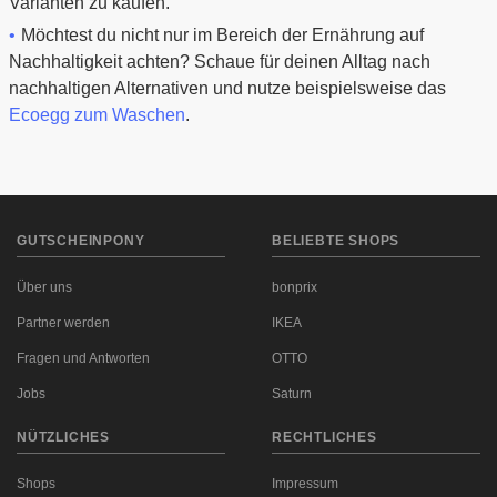
Varianten zu kaufen.
Möchtest du nicht nur im Bereich der Ernährung auf
Nachhaltigkeit achten? Schaue für deinen Alltag nach
nachhaltigen Alternativen und nutze beispielsweise das
Ecoegg zum Waschen
.
GUTSCHEINPONY
BELIEBTE SHOPS
Über uns
bonprix
Partner werden
IKEA
Fragen und Antworten
OTTO
Jobs
Saturn
NÜTZLICHES
RECHTLICHES
Shops
Impressum