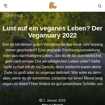
LIFESTYLE
Lust auf ein veganes Leben? Der
Veganuary 2022
Bist du mit deinen guten Vorsätzen für das neue Jahr bislang
immer gescheitert? Eine geplante Ernährungsumstellung
oder das nachhaltigere Leben, das du dir für dich wünschst,
geht nach einiger Zeit am alltäglichen Leben unter? Gehe
nicht zu hart mit dir ins Gericht, denn vielleicht waren deine
Ziele zu groß oder zu ungenau definiert. Wie wäre es denn
aber, wenn du dir vornimmst, zunächst nur einen Monat lang
vegan zu leben? Hier findest du gut umsetzbare Schritte, um
im Januar - dem sogenannten “Veganuary” - auf tierische
Produkte zu verzichten und so ohne Frust und Verzicht
1. Januar 2022
nachhaltiger und gesünder zu leben.
Nina
in
Lifestyle